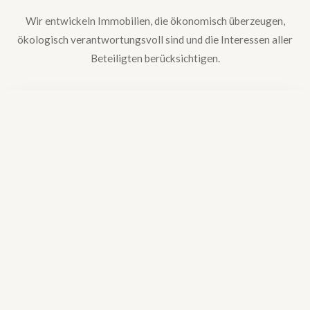
Wir entwickeln Immobilien, die ökonomisch überzeugen,
ökologisch verantwortungsvoll sind und die Interessen aller
Beteiligten berücksichtigen.
Nachhaltigkeit
„Unser Planet gehört uns nicht, wir hüten ihn nur für
nachfolgende Generationen.“
Nachhaltigkeit bildet das Fundament jeder Entwicklung —